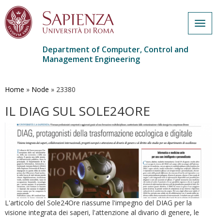
Togg
navig
Department of Computer, Control and
Management Engineering
Skip
to
main
Home
»
Node
»
23380
content
IL DIAG SUL SOLE24ORE
L'articolo del Sole24Ore riassume l'impegno del DIAG per la
visione integrata dei saperi, l'attenzione al divario di genere, le