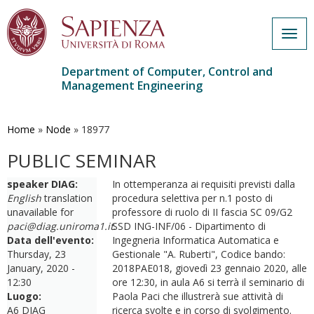
Togg
navig
Department of Computer, Control and
Management Engineering
Skip
to
main
Home
»
Node
»
18977
content
PUBLIC SEMINAR
speaker DIAG:
In ottemperanza ai requisiti previsti dalla
English
translation
procedura selettiva per n.1 posto di
unavailable for
professore di ruolo di II fascia SC 09/G2
paci@diag.uniroma1.it
SSD ING-INF/06 - Dipartimento di
.
Data dell'evento:
Ingegneria Informatica Automatica e
Thursday, 23
Gestionale "A. Ruberti", Codice bando:
January, 2020 -
2018PAE018, giovedì 23 gennaio 2020, alle
12:30
ore 12:30, in aula A6 si terrà il seminario di
Luogo:
Paola Paci che illustrerà sue attività di
A6 DIAG
ricerca svolte e in corso di svolgimento.