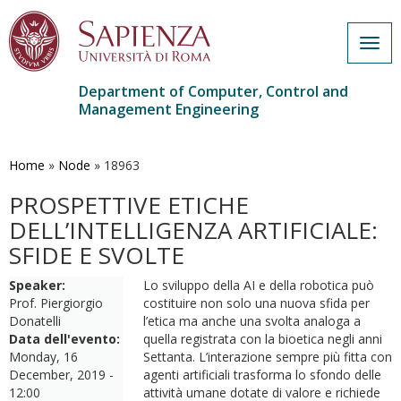
Togg
navig
Department of Computer, Control and
Management Engineering
Skip
to
main
Home
»
Node
»
18963
content
PROSPETTIVE ETICHE
DELL’INTELLIGENZA ARTIFICIALE:
SFIDE E SVOLTE
Speaker:
Lo sviluppo della AI e della robotica può
Prof. Piergiorgio
costituire non solo una nuova sfida per
Donatelli
l’etica ma anche una svolta analoga a
Data dell'evento:
quella registrata con la bioetica negli anni
Monday, 16
Settanta. L’interazione sempre più fitta con
December, 2019 -
agenti artificiali trasforma lo sfondo delle
12:00
attività umane dotate di valore e richiede