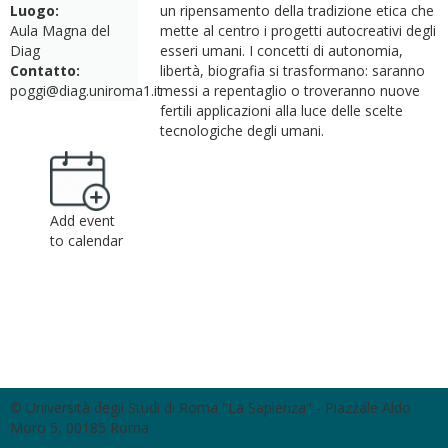
Luogo:
un ripensamento della tradizione etica che
Aula Magna del
mette al centro i progetti autocreativi degli
Diag
esseri umani. I concetti di autonomia,
Contatto:
libertà, biografia si trasformano: saranno
poggi@diag.uniroma1.it
messi a repentaglio o troveranno nuove
fertili applicazioni alla luce delle scelte
tecnologiche degli umani.
Add event
to calendar
© Università degli Studi di Roma "La Sapienza" - Piazzale Aldo
Moro 5, 00185 Roma