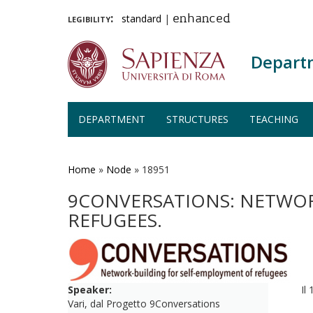
legibility:
standard
|
enhanced
Depart
DEPARTMENT
STRUCTURES
TEACHING
Skip
to
main
Home
»
Node
»
18951
content
9CONVERSATIONS: NETWOR
REFUGEES.
Speaker:
Il
Vari, dal Progetto 9Conversations