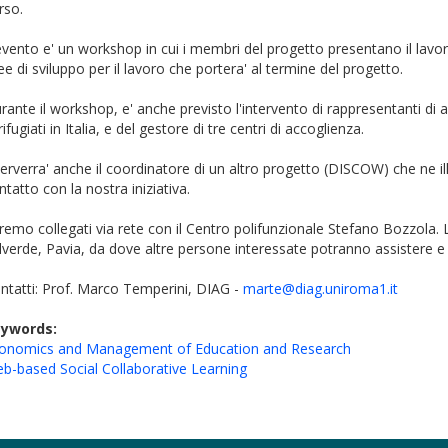
rso.
evento e' un workshop in cui i membri del progetto presentano il lavoro
nee di sviluppo per il lavoro che portera' al termine del progetto.
rante il workshop, e' anche previsto l'intervento di rappresentanti di 
 rifugiati in Italia, e del gestore di tre centri di accoglienza.
terverra' anche il coordinatore di un altro progetto (DISCOW) che ne illu
ntatto con la nostra iniziativa.
remo collegati via rete con il Centro polifunzionale Stefano Bozzola. L
lverde, Pavia, da dove altre persone interessate potranno assistere e 
ntatti: Prof. Marco Temperini, DIAG -
marte@diag.uniroma1.it
eywords:
onomics and Management of Education and Research
b-based Social Collaborative Learning