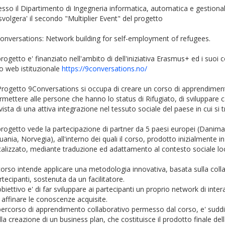
esso il Dipartimento di Ingegneria informatica, automatica e gestiona
 svolgera' il secondo "Multiplier Event" del progetto
onversations: Network building for self-employment of refugees.
 progetto e' finanziato nell'ambito di dell'iniziativa Erasmus+ ed i suoi c
to web istituzionale
https://9conversations.no/
 Progetto 9Conversations si occupa di creare un corso di apprendiment
rmettere alle persone che hanno lo status di Rifugiato, di sviluppare ca
 vista di una attiva integrazione nel tessuto sociale del paese in cui si 
 progetto vede la partecipazione di partner da 5 paesi europei (Danimarc
tuania, Norvegia), all'interno dei quali il corso, prodotto inizialmente in
calizzato, mediante traduzione ed adattamento al contesto sociale lo
 corso intende applicare una metodologia innovativa, basata sulla colla
rtecipanti, sostenuta da un facilitatore.
obiettivo e' di far sviluppare ai partecipanti un proprio network di inter
 affinare le conoscenze acquisite.
 percorso di apprendimento collaborativo permesso dal corso, e' suddi
lla creazione di un business plan, che costituisce il prodotto finale del