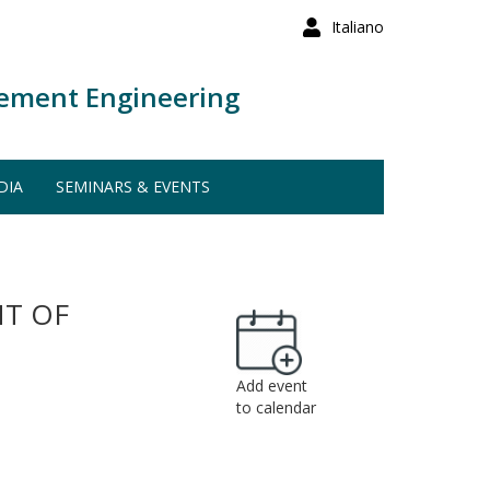
Italiano
ement Engineering
DIA
SEMINARS & EVENTS
NT OF
Add event
to calendar