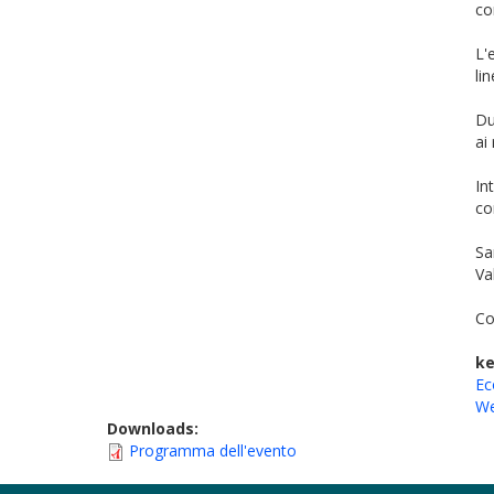
co
L'
li
Du
ai
In
co
Sa
Va
Co
k
Ec
We
Downloads:
Programma dell'evento