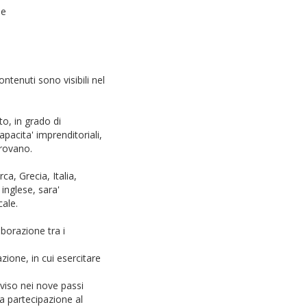
le
ontenuti sono visibili nel
o, in grado di
pacita' imprenditoriali,
trovano.
a, Grecia, Italia,
 inglese, sara'
cale.
borazione tra i
azione, in cui esercitare
viso nei nove passi
la partecipazione al