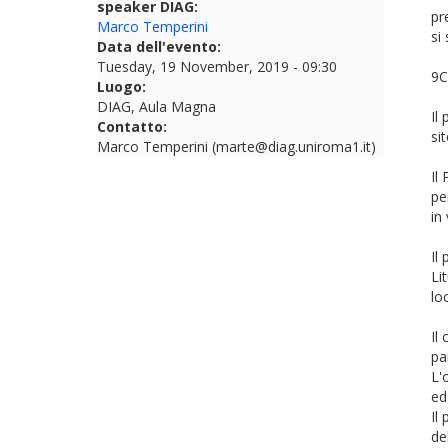
speaker DIAG:
pr
Marco Temperini
si
Data dell'evento:
Tuesday, 19 November, 2019 - 09:30
9C
Luogo:
DIAG, Aula Magna
Il
Contatto:
si
Marco Temperini (marte@diag.uniroma1.it)
Il
pe
in
Il
Li
lo
Il
pa
L'
ed
Il
de