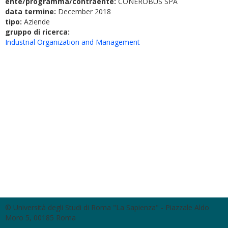
ente/programma/contraente:
CONEROBUS SPA
data termine:
December 2018
tipo:
Aziende
gruppo di ricerca:
Industrial Organization and Management
© Università degli Studi di Roma "La Sapienza" - Piazzale Aldo
Moro 5, 00185 Roma