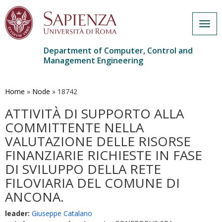
Togg
navig
Department of Computer, Control and
Management Engineering
Skip
to
main
Home
»
Node
»
18742
content
ATTIVITÀ DI SUPPORTO ALLA
COMMITTENTE NELLA
VALUTAZIONE DELLE RISORSE
FINANZIARIE RICHIESTE IN FASE
DI SVILUPPO DELLA RETE
FILOVIARIA DEL COMUNE DI
ANCONA.
leader:
Giuseppe Catalano