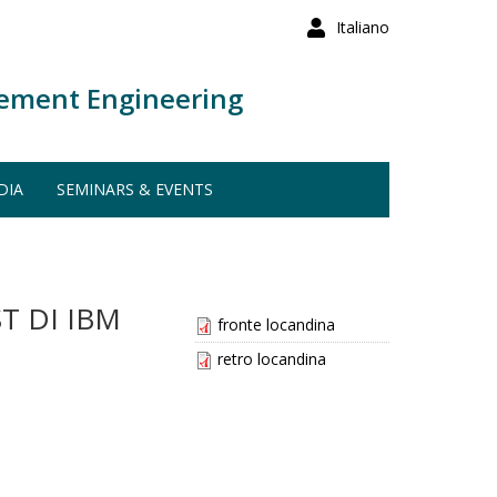
Italiano
ement Engineering
DIA
SEMINARS & EVENTS
T DI IBM
fronte locandina
retro locandina