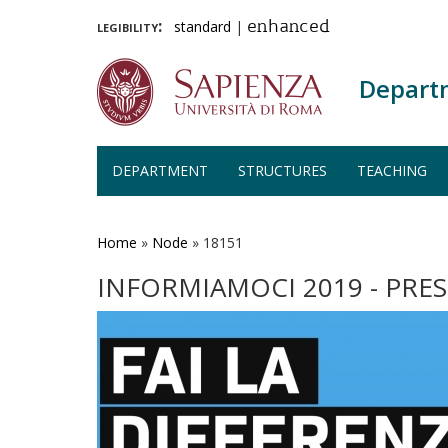
legibility:
standard
|
enhanced
Depart
DEPARTMENT
STRUCTURES
TEACHING
Skip
to
main
Home
»
Node
»
18151
content
INFORMIAMOCI 2019 - PRES