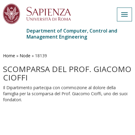
Togg
navig
Department of Computer, Control and
Management Engineering
Skip
to
main
Home
»
Node
»
18139
content
SCOMPARSA DEL PROF. GIACOMO
CIOFFI
Il Dipartimento partecipa con commozione al dolore della
famiglia per la scomparsa del Prof. Giacomo Cioffi, uno dei suoi
fondatori.