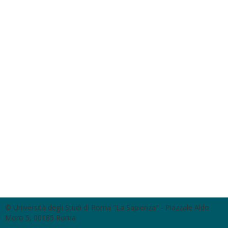
© Università degli Studi di Roma "La Sapienza" - Piazzale Aldo
Moro 5, 00185 Roma