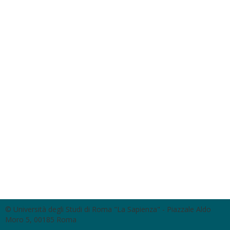
© Università degli Studi di Roma "La Sapienza" - Piazzale Aldo
Moro 5, 00185 Roma