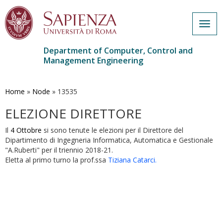
Togg
navig
Department of Computer, Control and
Management Engineering
Skip
to
main
Home
»
Node
»
13535
content
ELEZIONE DIRETTORE
Il
4 Ottobre
si sono tenute le elezioni per il Direttore del
Dipartimento di Ingegneria Informatica, Automatica e Gestionale
"A.Ruberti" per il triennio
2018-21.
Eletta al primo turno la prof.ssa
Tiziana Catarci.