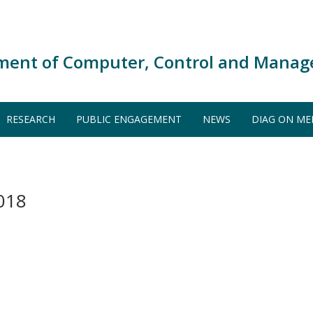
ment of Computer, Control and Manag
RESEARCH
PUBLIC ENGAGEMENT
NEWS
DIAG ON ME
018