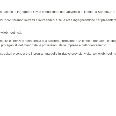
lla Facoltà di Ingegneria Civile e Industriale dell'Università di Roma La Sapienza,
gici incontreranno laureati e laureandi di tutte le aree ingegneristiche per presenta
w.jobmeeting.it
ivi e servizi di consulenza alla carriera (correzione CV, come affrontare il colloqui
di protagonisti del mondo delle professioni, delle imprese e dell’orientamento.
espositori e conoscere il programma delle iniziative previste, visita:
www.jobmeeting.