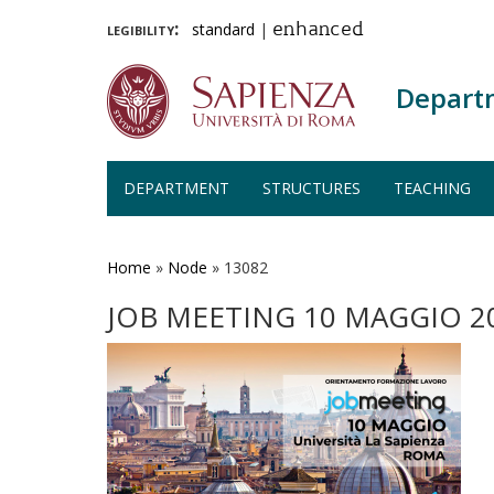
legibility:
standard
|
enhanced
Depart
DEPARTMENT
STRUCTURES
TEACHING
Skip
to
main
Home
»
Node
»
13082
content
JOB MEETING 10 MAGGIO 2