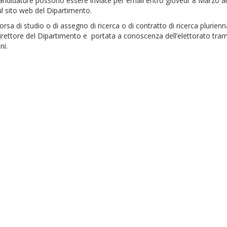
andidature possono essere inviate per email entro giovedi’ 8 Marzo all’
l sito web del Dipartimento.
 borsa di studio o di assegno di ricerca o di contratto di ricerca plurie
l Direttore del Dipartimento e portata a conoscenza dell’elettorato tram
ni.