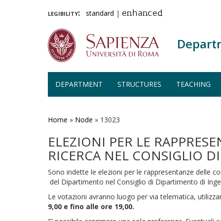
legibility:
standard
|
enhanced
Depart
DEPARTMENT
STRUCTURES
TEACHING
Skip
to
main
Home
»
Node
»
13023
content
ELEZIONI PER LE RAPPRESE
RICERCA NEL CONSIGLIO D
Sono indette le elezioni per le rappresentanze delle com
del Dipartimento nel Consiglio di Dipartimento di Inge
Le votazioni avranno luogo per via telematica, utilizza
9,00 e fino alle ore 19,00.