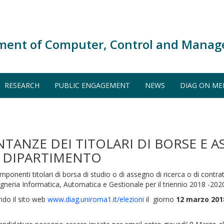
ment of Computer, Control and Manag
RESEARCH
PUBLIC ENGAGEMENT
NEWS
DIAG ON ME
NTANZE DEI TITOLARI DI BORSE E A
I DIPARTIMENTO
ponenti titolari di borsa di studio o di assegno di ricerca o di contratt
gneria Informatica, Automatica e Gestionale per il triennio 2018 -202
ndo il sito web
www.diag.uniroma1.it/elezioni
il giorno
12 marzo 2018