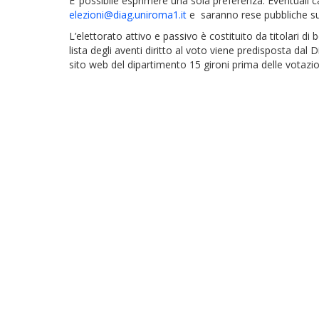
E’ possibile esprimere una sola preferenza. Eventuali c
elezioni@diag.uniroma1.it
e saranno rese pubbliche su
L’elettorato attivo e passivo è costituito da titolari di
lista degli aventi diritto al voto viene predisposta da
sito web del dipartimento 15 gironi prima delle votazio