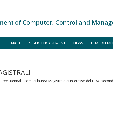
ment of Computer, Control and Manag
RESEARCH
PUBLIC ENGAGEMENT
NEWS
DIAG ON ME
GISTRALI
auree triennali i corsi di laurea Magistrale di interesse del DIAG seco