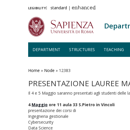
legibility:
standard
|
enhanced
Depart
DEPARTMENT
STRUCTURES
TEACHING
Skip
to
main
Home
»
Node
»
12383
content
PRESENTAZIONE LAUREE MA
Il 4 e
5
Maggio
saranno presentati agli studenti delle l
4
Maggio
ore 11 aula 33 S.Pietro in Vincoli
presentazione dei corsi di
Ingegneria gestionale
Cybersecurity
Data Science