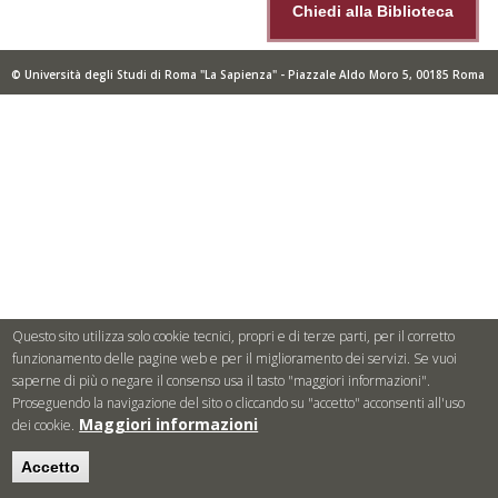
Chiedi alla Biblioteca
© Università degli Studi di Roma "La Sapienza" - Piazzale Aldo Moro 5, 00185 Roma
Questo sito utilizza solo cookie tecnici, propri e di terze parti, per il corretto
funzionamento delle pagine web e per il miglioramento dei servizi. Se vuoi
saperne di più o negare il consenso usa il tasto "maggiori informazioni".
Proseguendo la navigazione del sito o cliccando su "accetto" acconsenti all'uso
Maggiori informazioni
dei cookie.
Accetto