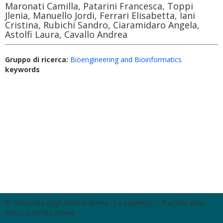
Maronati Camilla, Patarini Francesca, Toppi
Jlenia, Manuello Jordi, Ferrari Elisabetta, Iani
Cristina, Rubichi Sandro, Ciaramidaro Angela,
Astolfi Laura, Cavallo Andrea
Gruppo di ricerca:
Bioengineering and Bioinformatics
keywords
© Università degli Studi di Roma "La Sapienza" - Piazzale Aldo
Moro 5, 00185 Roma