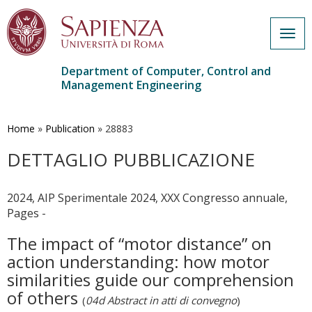
Togg
navig
Department of Computer, Control and
Management Engineering
Skip
to
main
Home
»
Publication
»
28883
content
DETTAGLIO PUBBLICAZIONE
2024, AIP Sperimentale 2024, XXX Congresso annuale,
Pages -
The impact of “motor distance” on
action understanding: how motor
similarities guide our comprehension
of others
(
04d Abstract in atti di convegno
)