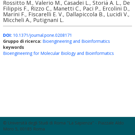
Rossitto M., Valerio M., Casadei L., Storia A. L., De
Filippis F., Rizzo C., Manetti C., Paci P., Ercolini D.,
Marini F., Fiscarelli E. V., Dallapiccola B., Lucidi V.,
Miccheli A., Putignani L.
DOI:
10.1371/journal.pone.0208171
Gruppo di ricerca:
Bioengineering and Bioinformatics
keywords
Bioengineering for Molecular Biology and Bioinformatics
© Università degli Studi di Roma "La Sapienza" - Piazzale Aldo
Moro 5, 00185 Roma