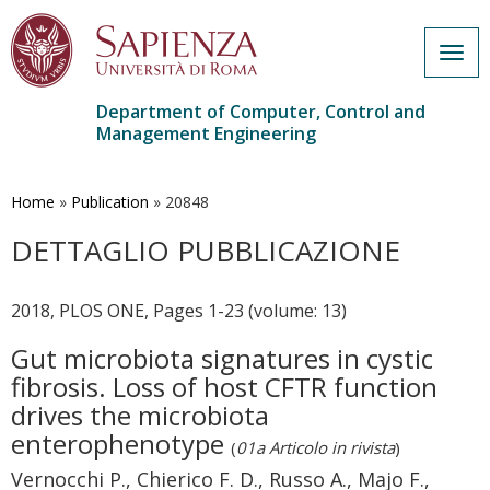
Togg
navig
Department of Computer, Control and
Management Engineering
Skip
to
main
Home
»
Publication
»
20848
content
DETTAGLIO PUBBLICAZIONE
2018, PLOS ONE, Pages 1-23 (volume: 13)
Gut microbiota signatures in cystic
fibrosis. Loss of host CFTR function
drives the microbiota
enterophenotype
(
01a Articolo in rivista
)
Vernocchi P., Chierico F. D., Russo A., Majo F.,