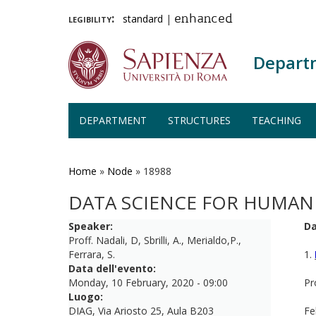
legibility:
standard
|
enhanced
Depart
DEPARTMENT
STRUCTURES
TEACHING
Skip
to
main
Home
»
Node
»
18988
content
DATA SCIENCE FOR HUMANI
Speaker:
Da
Proff. Nadali, D, Sbrilli, A., Merialdo,P.,
Ferrara, S.
1.
Data dell'evento:
Monday, 10 February, 2020 - 09:00
Pr
Luogo:
DIAG, Via Ariosto 25, Aula B203
Fe