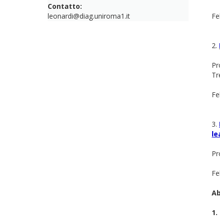
Contatto:
leonardi@diag.uniroma1.it
Fe
2.
Pr
Tr
Fe
3.
le
Pr
Fe
Ab
1.