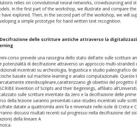
lutions relies on convolutional neural networks, crowdsourcing and st
dels. In the first part of the workshop, we illustrate and compare the 
 have explored. Then, in the second part of the workshop, we will su
veloping a simple prototype for hand written text recognition.
 Decifrazione delle scritture antiche attraverso la digitalizzaz
arning
 mini-corso prevede una rassegna dello stato dell'arte sulle scritture a
le potenzialità di decifrazione attraverso un approccio multi-stranded
adizionali incentrati su archeologia, linguistica e studio paleografico d
cniche basate sul machine-learning e analisi computazionale. Queste tra
rcatamente interdisciplinare,caratterizzano gli obiettivi del progetto
SCRIBE Invention of Scripts and their Beginnings, affiliato all'Universi
calizzato sulle scritture inventate da zero e la decifrazione delle prim
rso della lezione saranno presentati case-studies incentrati sulle scrit
cifrate datate a quattromila anni fa e rinvenute nelle isole di Creta e Ci
rranno discussi risultati recenti sul progresso nella decifrazione del 
razioni) della lineare A
Mino