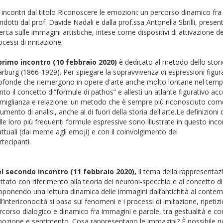
i incontri dal titolo Riconoscere le emozioni: un percorso dinamico fra
ndotti dal prof. Davide Nadali e dalla prof.ssa Antonella Sbrilli, presen
cerca sulle immagini artistiche, intese come dispositivi di attivazione d
ocessi di imitazione.
 primo incontro (10 febbraio 2020)
è dedicato al metodo dello stori
rburg (1866-1929). Per spiegare la sopravvivenza di espressioni figur
ofonde che riemergono in opere d'arte anche molto lontane nel temp
nto il concetto di“formule di pathos” e allestì un atlante figurativo a
miglianza e relazione: un metodo che è sempre più riconosciuto com
rumento di analisi, anche al di fuori della storia dell'arte.Le definizioni 
lle loro più frequenti formule espressive sono illustrate in questo inc
attuali (dai meme agli emoji) e con il coinvolgimento dei
partecipa
l secondo incontro (11 febbraio 2020),
il tema della rappresentaz
attato con riferimento alla teoria dei neuroni-specchio e al concetto di 
oponendo una lettura dinamica delle immagini dall’antichità al cont
ll’intericonocità si basa sui fenomeni e i processi di imitazione, ripeti
rcorso dialogico e dinamico fra immagini e parole, tra gestualità e c
ozione e sentimento. Cosa rappresentano le immagini? È possibile 