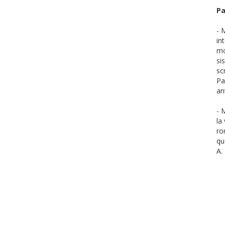
Pa
- 
in
mo
si
sc
Pa
an
- 
la
ro
qu
A.