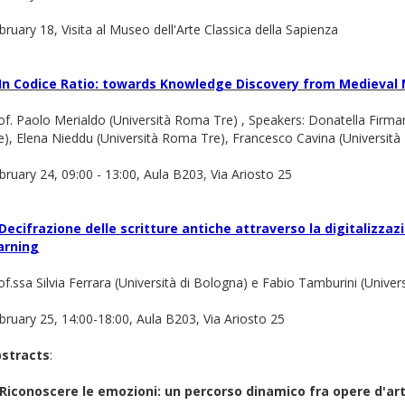
bruary 18, Visita al Museo dell'Arte Classica della Sapienza
In Codice Ratio: towards Knowledge Discovery from Medieval
of. Paolo Merialdo (Università Roma Tre) , Speakers: Donatella Firma
e), Elena Nieddu (Università Roma Tre), Francesco Cavina (Universit
bruary 24, 09:00 - 13:00, Aula B203, Via Ariosto 25
Decifrazione delle scritture antiche attraverso la digitalizzaz
arning
of.ssa Silvia Ferrara (Università di Bologna) e Fabio Tamburini (Univer
bruary 25, 14:00-18:00, Aula B203, Via Ariosto 25
stracts
:
 Riconoscere le emozioni: un percorso dinamico fra opere d'a