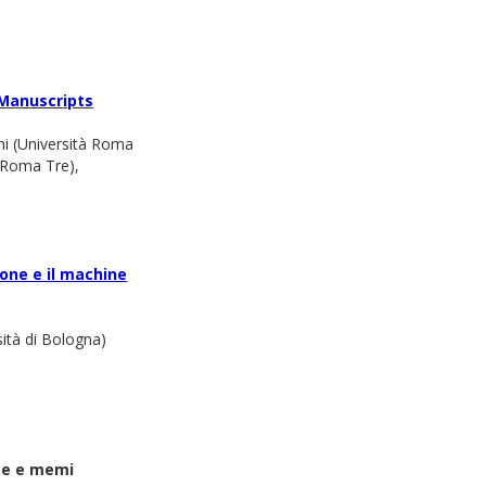
 Manuscripts
ni (Università Roma
à Roma Tre),
ione e il machine
sità di Bologna)
rte e memi