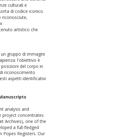
nze culturali e
 sorta di codice iconico
 riconosciute,
mi
tenuto artistico che
di un gruppo di immagini
pienza: l'obiettivo è
, posizioni del corpo in
a di riconoscimento
i aspetti identificativi
 Manuscripts
nt analysis and
e project concentrates
et Archives), one of the
loped a full-fledged
om Popes Registers. Our