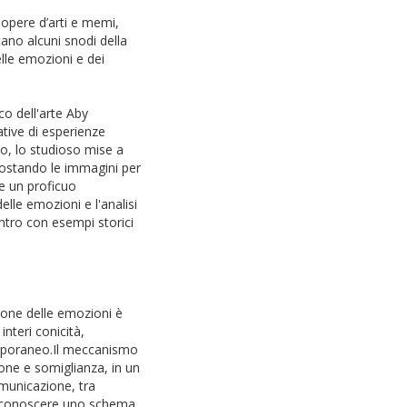
 opere d’arti e memi,
tano alcuni snodi della
elle emozioni e dei
co dell'arte Aby
ative di esperienze
o, lo studioso mise a
ccostando le immagini per
e un proficuo
delle emozioni e l'analisi
ontro con esempi storici
nti.
ione delle emozioni è
interi conicità,
emporaneo.Il meccanismo
zione e somiglianza, in un
omunicazione, tra
riconoscere uno schema