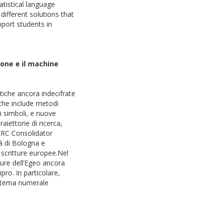
atistical language
different solutions that
pport students in
ione e il machine
ntiche ancora indecifrate
 che include metodi
ei simboli, e nuove
iettorie di ricerca,
 ERC Consolidator
tà di Bologna e
e scritture europee.Nel
ture dell’Egeo ancora
pro. In particolare,
sistema numerale
ica.