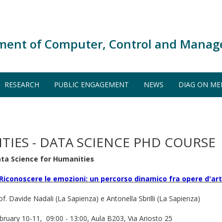
ment of Computer, Control and Manag
RESEARCH
PUBLIC ENGAGEMENT
NEWS
DIAG ON ME
TIES - DATA SCIENCE PHD COURSE
ta Science for Humanities
Riconoscere le emozioni: un percorso dinamico fra opere d'ar
of. Davide Nadali (La Sapienza) e Antonella Sbrilli (La Sapienza)
bruary 10-11, 09:00 - 13:00, Aula B203, Via Ariosto 25