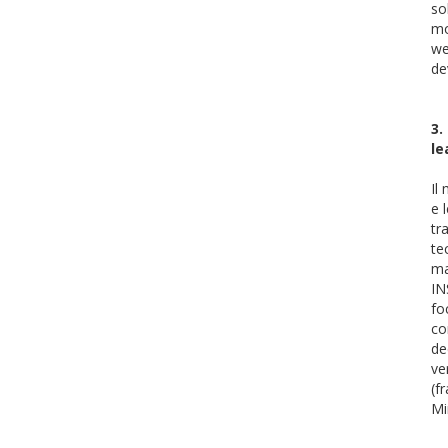
so
mo
we
de
3.
le
Il
e 
tr
te
ma
IN
fo
co
de
ve
(f