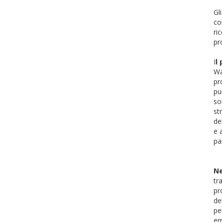
Gl
co
ri
pr
I
l
Wa
pr
pu
so
st
de
e 
Ne
tr
pr
de
pe
em