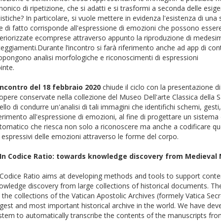
nonico di ripetizione, che si adatti e si trasformi a seconda delle esige
ilistiche? In particolare, si vuole mettere in evidenza l'esistenza di una
e di fatto corrisponde all'espressione di emozioni che possono essere
teriorizzate ecomprese attraverso appunto la riproduzione di medesi
teggiamenti.Durante l’incontro si farà riferimento anche ad app di con
opongono analisi morfologiche e riconoscimenti di espressioni
dipinte.
incontro del 18 febbraio 2020
chiude il ciclo con la presentazione 
 opere conservate nella collezione del Museo Dell'arte Classica della Sa
ello di condurre un'analisi di tali immagini che identifichi schemi, gesti
ferimento all'espressione di emozioni, al fine di progettare un sistem
tomatico che riesca non solo a riconoscere ma anche a codificare quest
 espressivi delle emozioni attraverso le forme del corpo.
 In Codice Ratio: towards knowledge discovery from Medieval
 Codice Ratio aims at developing methods and tools to support conte
owledge discovery from large collections of historical documents. Th
 the collections of the Vatican Apostolic Archives (formely Vatica Secr
rgest and most important historical archive in the world. We have deve
stem to automatically transcribe the contents of the manuscripts fr