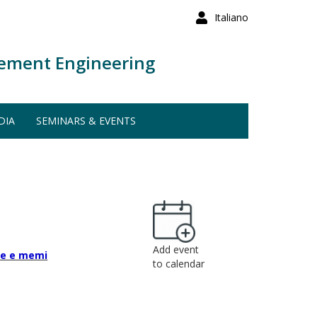
Italiano
ement Engineering
DIA
SEMINARS & EVENTS
Add event
te e memi
to calendar