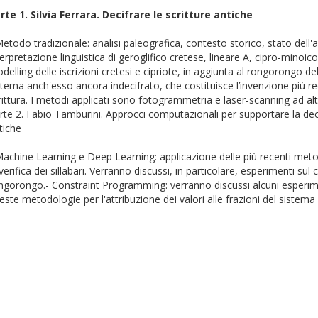
rte 1. Silvia Ferrara. Decifrare le scritture antiche
Metodo tradizionale: analisi paleografica, contesto storico, stato dell'a
terpretazione linguistica di geroglifico cretese, lineare A, cipro-minoic
delling delle iscrizioni cretesi e cipriote, in aggiunta al rongorongo del
stema anch'esso ancora indecifrato, che costituisce l’invenzione più rec
rittura. I metodi applicati sono fotogrammetria e laser-scanning ad alt
rte 2. Fabio Tamburini. Approcci computazionali per supportare la deci
tiche
Machine Learning e Deep Learning: applicazione delle più recenti met
 verifica dei sillabari. Verranno discussi, in particolare, esperimenti sul
ngorongo.- Constraint Programming: verranno discussi alcuni esperimen
este metodologie per l'attribuzione dei valori alle frazioni del sistema