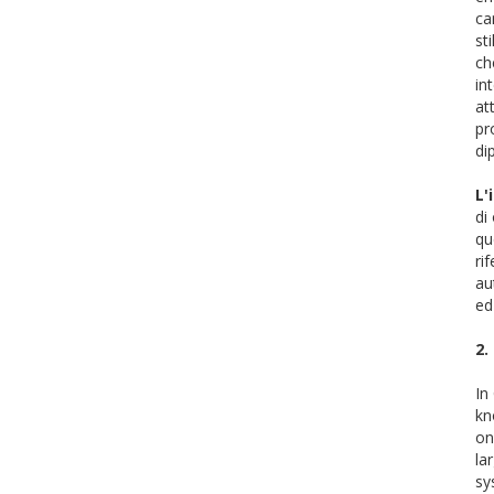
ca
st
ch
in
at
pr
L'
di
qu
ri
au
ed
2.
In
kn
on
la
sy