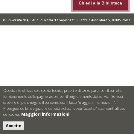
Chiedi alla Biblioteca
© Università degli Studi di Roma "La Sapienza" - Piazzale Aldo Moro 5, 00185 Roma
Questo sito utilizza solo cookie tecnici, propri e di terze parti, per il corretto
funzionamento delle pagine web e per il miglioramento dei servizi. Se vuoi
saperne di più o negare il consenso usa il tasto "maggiori informazioni".
Proseguendo la navigazione del sito o cliccando su "accetto" acconsenti all'uso
Maggiori informazioni
dei cookie.
Accetto