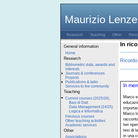
Maurizio Lenze
Research
Teaching
Other
Pers
In ric
General information
Home
Research
Ricordo 
Bibliometric data, awards and
interests
Journals & conferences
Projects
Publications & talks
In mem
Services to the community
Teaching
Marco en
Current courses (2025/26)
educazio
Basi di Dati
Data Management (24/25)
importan
Logica e Informatica
Marco lo
Previous courses
racconta
Other teaching activities
Ieri rip
Academic services
tesi di 
Other
in una c
Associations