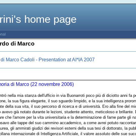
rini's home page
onal
ordo di Marco
di Marco Cadoli - Presentation at AI*IA 2007
oria di Marco (22 novembre 2006)
trò nella mia stanza dell'ufficio in via Buonarroti poco più di diciotto anni fa p
ne, la sua figura elegante, il suo sguardo limpido, e la sua intelligenza prorom
te della sua vita, il suo percorso di ricerca e di università. Ero alla fine del
 avevo già notato durante le lezioni, studente attento, meticoloso e brillante. 
re che l'amore per la vita universitaria e la determinazione di farne parte gli 
ensavo alle tappe del suo cammino accademico, a come avrei potuto raccontare
laurea, gli ammirati giudizi dei revisori esterni della sua tesi di dottorato, la pu
ollana internazionale di Intelligenza Artificiale, il valore assoluto delle sue s