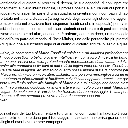
enzionale di guardare ai problemi di ricerca, la sua capacità di coniugare creat
onoscimenti a livello internazionale, la professionalità e la cura con cui portav
propositivo di saper far parte di una squadra, di divertirsi con i compagni di lavor
re totale nell'attività didattica (la pagina web degli avvisi agli studenti è aggi
o incessante nello scrivere libri, dispense, lucidi (anche in ospedale) per i var
sità nel seguire i suoi tesisti ed i suoi studenti di dottorato e di post-dottorato
nsavo a questo e ad altro, quando mi è arrivato, come un dono, un messaggio 
o dall'altra parte del mondo, di Jack Minker, una delle personalità più prestig
 di quello che è successo dopo quel giorno di diciotto anni fa lo lascio a qu
rizio, la scomparsa di Marco Cadoli mi colpisce e mi addolora profondament
i nuovo quest'uomo bello, giovane, intelligente il cui lavoro di ricerca ho tan
um e sono ancora una volta profondamente impressionato dalla vastità e dalla qu
ornire alla comunità delle basi di dati e della logica computazionale. Guardo 
 la sua fede religiosa, ed immagino quanto possa essere stata di conforto per l
 Marco era davvero un ricercatore brillante, una persona meravigliosa ed un i
 conferenze internazionali di Intelligenza Artificiale sappiamo organizzare qu
porta tutto il mio dolore alla famiglia di Marco e a suoi colleghi che hanno avu
la. Il mio profondo cordoglio va anche a te e a tutti coloro con i quali Marco ha sc
a legato da quel senso di amicizia che traspare dal tuo messaggio. E’ una perd
 l’assenza di una persona preziosa e di un ricercatore eccelso.
nker
o, i colleghi del tuo Dipartimento e tutti gli amici con i quali hai lavorato ti vo
amo forte, e, come dono per il tuo viaggio, ti lasciamo un sorriso grande e dolc
rivilegio di averti avuto come compagno.