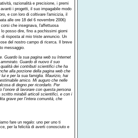
ività, razionalità e precisione, i premi
a avanti i progetti, il suo impagabile modo
o, e con loro di coltivare l'amicizia, il
ornata alle ore 18 del 6 novembre 2006)
i corsi che insegnava, l'affettuosa
, lo posso dire, fino a pochissimi giorni
di risposta al mio triste annuncio. Un
iose del nostro campo di ricerca. Il breve
esto messaggio.
e. Guardo la sua pagina web su Internet
to ammirato. Guardo di nuovo il suo
alità dei contributi scientifici che ha
anche alla porzione della pagina web che
ui e per la sua famiglia. Maurizio, hai
nestimabile amico. Mi auguro che nelle
alcosa di degno per ricordarlo. Per
to l’onore di lavorare con questa persona
ritto mirabili articoli scientifici, e con i
ita grave per l’intera comunità, che
gliamo fare un regalo: uno per uno ti
e, per la felicità di averti conosciuto e