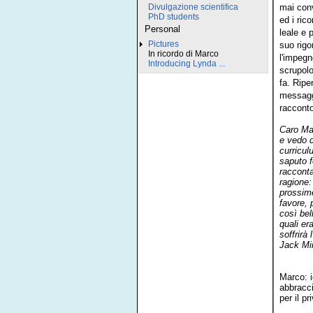
mai conv
Divulgazione scientifica
PhD students
ed i ric
Personal
leale e 
Pictures
suo rigo
In ricordo di Marco
l'impegn
Introducing Lynda ...
scrupolo
fa. Ripe
messaggi
racconto
Caro Mau
e vedo d
curricul
saputo f
racconta
ragione:
prossime
favore, 
così bel
quali er
soffrirà
Jack Mi
Marco: i
abbracci
per il p