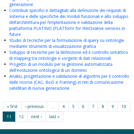
generazione
Contributi specifici e dettagliati alla definizione dei requisiti di
sistema e delle specifiche dei moduli funzionali e allo sviluppo
dell’architettura per l’implentazione e validazione della
piattaforma PLATINO (PLATform for INnOvative services in
future
Studio di tecniche per la formulazione di query su ontologie
mediante strumenti di visualizzazione grafica
Sviluppo di tecniche per la definizione ed il controllo sintattico
di mapping tra ontologie e sorgenti di dati relazionali
Progetto di un modulo per la gestione automatizzata
dell'evoluzione ontologica di un dominio
Analisi, progettazione e validazione di algoritmi per il controllo
delle risorse (CAC, BoD e Framing) in reti di comunicazione
satellitari di nuova generazione
« first
‹ previous
…
4
5
6
7
8
9
10
11
12
next ›
last »