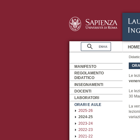
HOME
Didatti
ORA
MANIFESTO
REGOLAMENTO
Le lez
DIDATTICO
vener
INSEGNAMENTI
Le lez
DOCENTI
30 Ma
LABORATORI
ORARI E AULE
La ver
2025-26
lezion
variazi
2024-25
2023-24
2022-23
2021-22