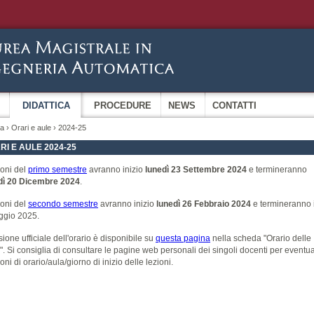
DIDATTICA
PROCEDURE
NEWS
CONTATTI
ca
›
Orari e aule
› 2024-25
RI E AULE 2024-25
ioni del
primo semestre
avranno inizio
lunedì 23 Settembre 2024
e termineranno
dì 20 Dicembre 2024
.
ioni del
secondo semestre
avranno inizio
lunedì 26 Febbraio 2024
e termineranno i
ggio 2025.
sione ufficiale dell'orario è disponibile su
questa pagina
nella scheda "Orario delle
i". Si consiglia di consultare le pagine web personali dei singoli docenti per eventua
oni di orario/aula/giorno di inizio delle lezioni.