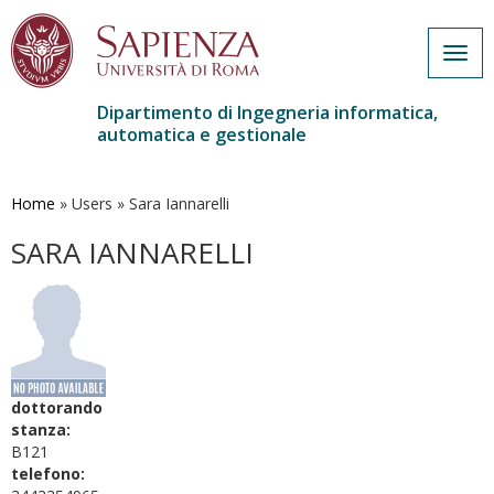
Togg
navig
Dipartimento di Ingegneria informatica,
automatica e gestionale
Salta
al
contenuto
Home
»
Users
»
Sara Iannarelli
principale
SARA IANNARELLI
dottorando
stanza:
B121
telefono: