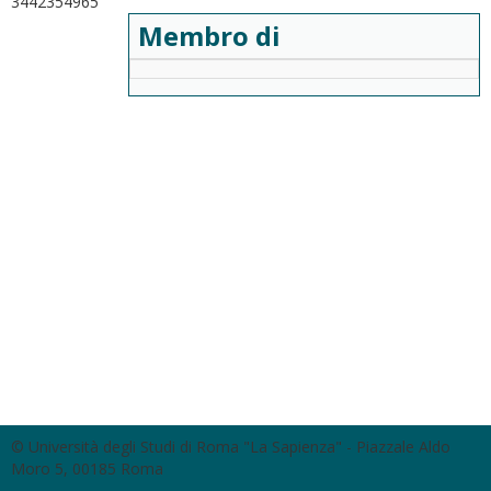
3442354965
Membro di
© Università degli Studi di Roma "La Sapienza" - Piazzale Aldo
Moro 5, 00185 Roma