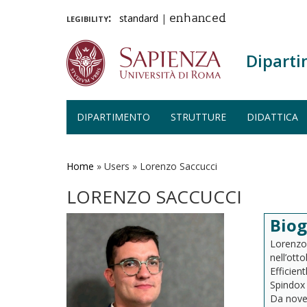
legibility:
standard
|
enhanced
Diparti
DIPARTIMENTO
STRUTTURE
DIDATTICA
Salta
al
contenuto
Home
»
Users
»
Lorenzo Saccucci
principale
LORENZO SACCUCCI
Biog
Lorenzo 
nell’ott
Efficien
Spindox 
Da nove