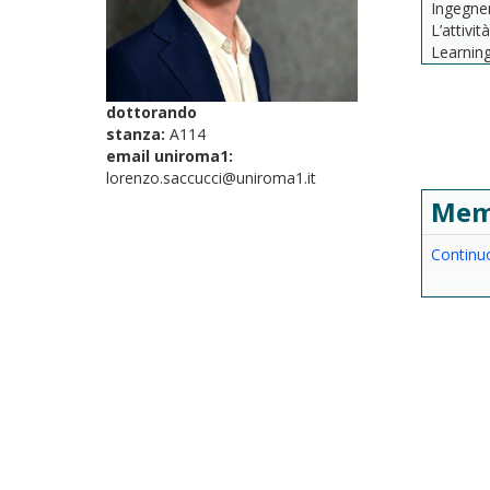
Ingegner
L’attivit
Learning
dottorando
stanza:
A114
email uniroma1:
lorenzo.saccucci@uniroma1.it
Mem
Continu