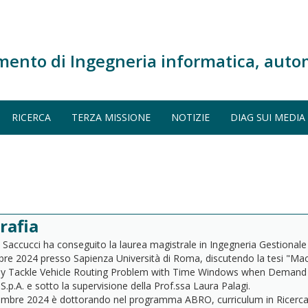
mento di Ingegneria informatica, auto
RICERCA
TERZA MISSIONE
NOTIZIE
DIAG SUI MEDIA
rafia
Saccucci ha conseguito la laurea magistrale in Ingegneria Gestionale (
obre 2024 presso Sapienza Università di Roma, discutendo la tesi "Mac
tly Tackle Vehicle Routing Problem with Time Windows when Demand V
S.p.A. e sotto la supervisione della Prof.ssa Laura Palagi.
mbre 2024 è dottorando nel programma ABRO, curriculum in Ricerca O