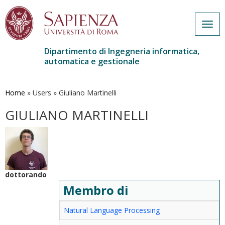
Togg
navig
Dipartimento di Ingegneria informatica,
automatica e gestionale
Salta
al
contenuto
Home
»
Users
»
Giuliano Martinelli
principale
GIULIANO MARTINELLI
dottorando
Membro di
Natural Language Processing