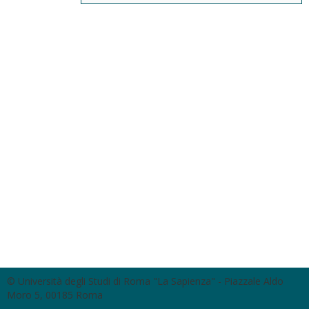
© Università degli Studi di Roma "La Sapienza" - Piazzale Aldo
Moro 5, 00185 Roma