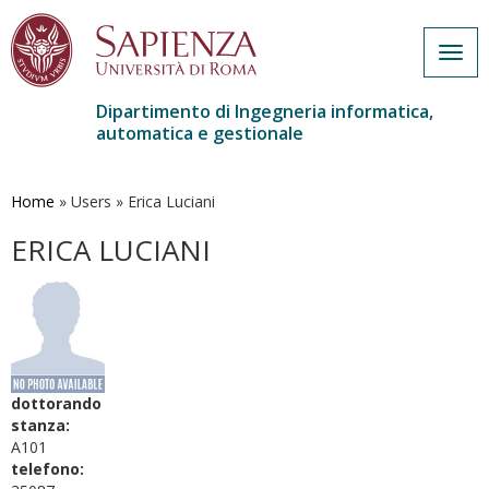
Togg
navig
Dipartimento di Ingegneria informatica,
automatica e gestionale
Salta
al
contenuto
Home
»
Users
»
Erica Luciani
principale
ERICA LUCIANI
dottorando
stanza:
A101
telefono: