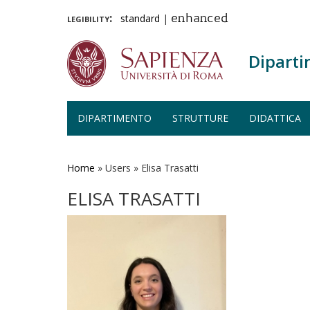
legibility:
standard
|
enhanced
Diparti
DIPARTIMENTO
STRUTTURE
DIDATTICA
Salta
al
contenuto
Home
»
Users
»
Elisa Trasatti
principale
ELISA TRASATTI