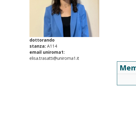
dottorando
stanza:
A114
email uniroma1:
elisa.trasatti@uniroma1.it
Mem