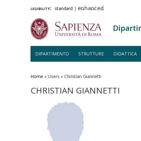
legibility:
standard
|
enhanced
Diparti
DIPARTIMENTO
STRUTTURE
DIDATTICA
Salta
al
contenuto
Home
»
Users
»
Christian Giannetti
principale
CHRISTIAN GIANNETTI