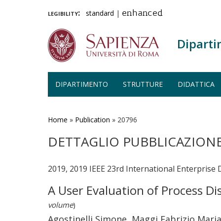
legibility:
standard
|
enhanced
Diparti
DIPARTIMENTO
STRUTTURE
DIDATTICA
Salta
al
contenuto
Home
»
Publication
»
20796
principale
DETTAGLIO PUBBLICAZION
2019, 2019 IEEE 23rd International Enterpris
A User Evaluation of Process D
volume
)
Agostinelli Simone, Maggi Fabrizio Maria