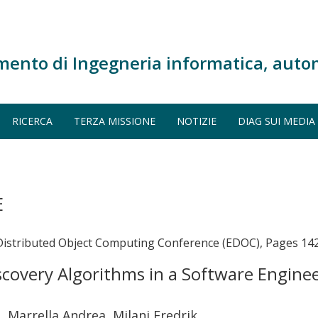
mento di Ingegneria informatica, auto
RICERCA
TERZA MISSIONE
NOTIZIE
DIAG SUI MEDIA
E
e Distributed Object Computing Conference (EDOC), Pages 14
iscovery Algorithms in a Software Engi
, Marrella Andrea, Milani Fredrik