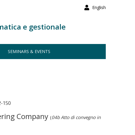
English
matica e gestionale
SEMINARS & EVENTS
2-150
neering Company
(
04b Atto di convegno in