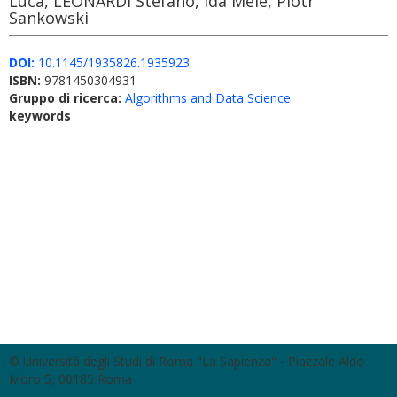
Luca, LEONARDI Stefano, Ida Mele, Piotr
Sankowski
DOI:
10.1145/1935826.1935923
ISBN:
9781450304931
Gruppo di ricerca:
Algorithms and Data Science
keywords
© Università degli Studi di Roma "La Sapienza" - Piazzale Aldo
Moro 5, 00185 Roma