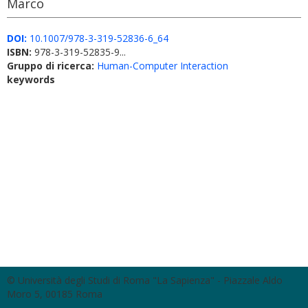
Marco
DOI:
10.1007/978-3-319-52836-6_64
ISBN:
978-3-319-52835-9...
Gruppo di ricerca:
Human-Computer Interaction
keywords
© Università degli Studi di Roma "La Sapienza" - Piazzale Aldo
Moro 5, 00185 Roma