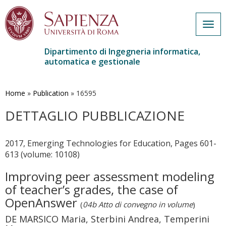
Togg
navig
Dipartimento di Ingegneria informatica,
automatica e gestionale
Salta
al
contenuto
Home
»
Publication
»
16595
principale
DETTAGLIO PUBBLICAZIONE
2017, Emerging Technologies for Education, Pages 601-
613 (volume: 10108)
Improving peer assessment modeling
of teacher’s grades, the case of
OpenAnswer
(
04b Atto di convegno in volume
)
DE MARSICO Maria, Sterbini Andrea, Temperini