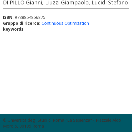
DI PILLO Gianni, Liuzzi Giampaolo, Lucidi Stefano
ISBN:
9788854856875
Gruppo di ricerca:
Continuous Optimization
keywords
© Università degli Studi di Roma "La Sapienza" - Piazzale Aldo
Moro 5, 00185 Roma