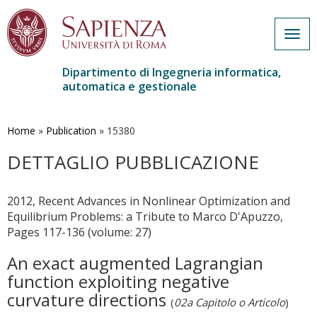
Togg
navig
Dipartimento di Ingegneria informatica,
automatica e gestionale
Salta
al
contenuto
Home
»
Publication
»
15380
principale
DETTAGLIO PUBBLICAZIONE
2012, Recent Advances in Nonlinear Optimization and
Equilibrium Problems: a Tribute to Marco D'Apuzzo,
Pages 117-136 (volume: 27)
An exact augmented Lagrangian
function exploiting negative
curvature directions
(
02a Capitolo o Articolo
)