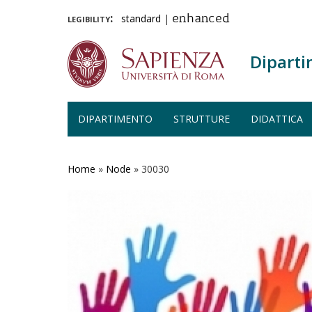
legibility:
standard
|
enhanced
Diparti
DIPARTIMENTO
STRUTTURE
DIDATTICA
Salta
al
contenuto
Home
»
Node
»
30030
principale