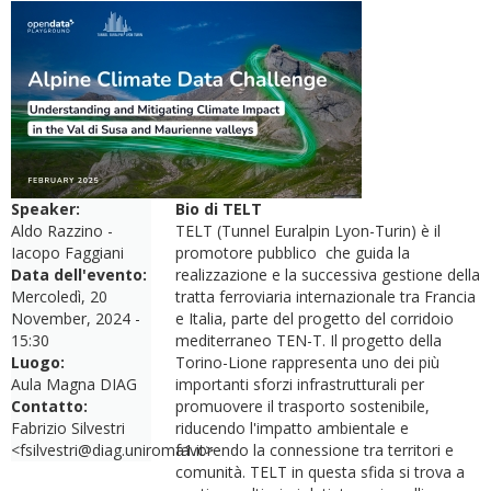
Speaker:
Bio di TELT
Aldo Razzino -
TELT (Tunnel Euralpin Lyon-Turin) è il
Iacopo Faggiani
promotore pubblico che guida la
Data dell'evento:
realizzazione e la successiva gestione della
Mercoledì, 20
tratta ferroviaria internazionale tra Francia
November, 2024 -
e Italia, parte del progetto del corridoio
15:30
mediterraneo TEN-T. Il progetto della
Luogo:
Torino-Lione rappresenta uno dei più
Aula Magna DIAG
importanti sforzi infrastrutturali per
Contatto:
promuovere il trasporto sostenibile,
Fabrizio Silvestri
riducendo l'impatto ambientale e
<fsilvestri@diag.uniroma1.it>
favorendo la connessione tra territori e
comunità. TELT in questa sfida si trova a