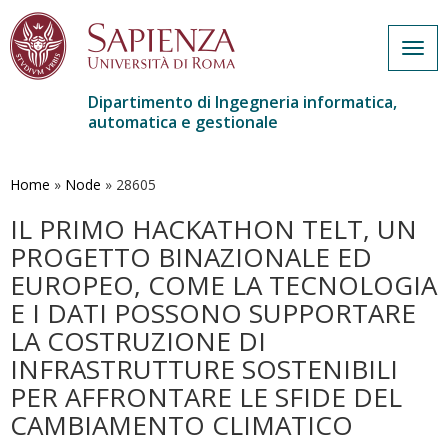
Togg
navig
Dipartimento di Ingegneria informatica,
automatica e gestionale
Salta
al
contenuto
Home
»
Node
»
28605
principale
IL PRIMO HACKATHON TELT, UN
PROGETTO BINAZIONALE ED
EUROPEO, COME LA TECNOLOGIA
E I DATI POSSONO SUPPORTARE
LA COSTRUZIONE DI
INFRASTRUTTURE SOSTENIBILI
PER AFFRONTARE LE SFIDE DEL
CAMBIAMENTO CLIMATICO