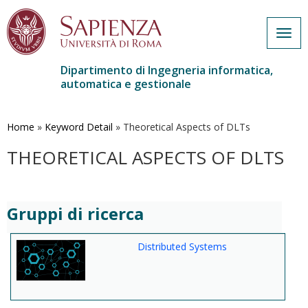
Togg
navig
Dipartimento di Ingegneria informatica,
automatica e gestionale
Salta
al
contenuto
Home
»
Keyword Detail
»
Theoretical Aspects of DLTs
principale
THEORETICAL ASPECTS OF DLTS
Gruppi di ricerca
Distributed Systems