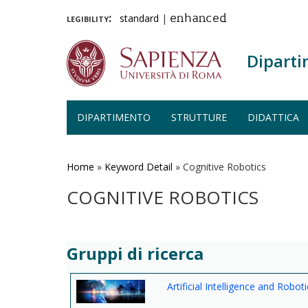
legibility:
standard
|
enhanced
Diparti
DIPARTIMENTO
STRUTTURE
DIDATTICA
Salta
al
contenuto
Home
»
Keyword Detail
»
Cognitive Robotics
principale
COGNITIVE ROBOTICS
Gruppi di ricerca
Artificial Intelligence and Roboti