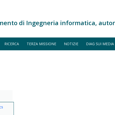
mento di Ingegneria informatica, auto
RICERCA
TERZA MISSIONE
NOTIZIE
DIAG SUI MEDIA
cs