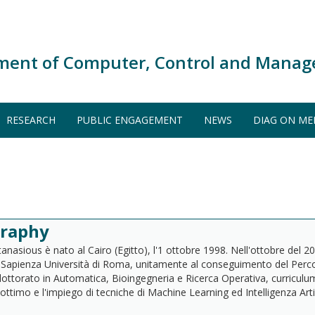
ment of Computer, Control and Manag
RESEARCH
PUBLIC ENGAGEMENT
NEWS
DIAG ON ME
graphy
nasious è nato al Cairo (Egitto), l'1 ottobre 1998. Nell'ottobre del 20
 Sapienza Università di Roma, unitamente al conseguimento del Perco
dottorato in Automatica, Bioingegneria e Ricerca Operativa, curriculum 
 ottimo e l'impiego di tecniche di Machine Learning ed Intelligenza Art