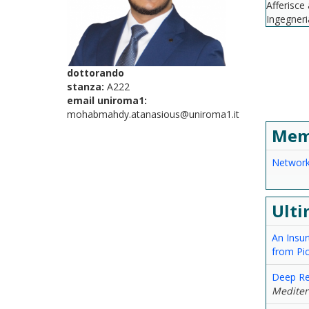
Afferisce
Ingegneri
dottorando
stanza:
A222
email uniroma1:
mohabmahdy.atanasious@uniroma1.it
Mem
Network
Ulti
An Insu
from Pic
Deep Rei
Mediter