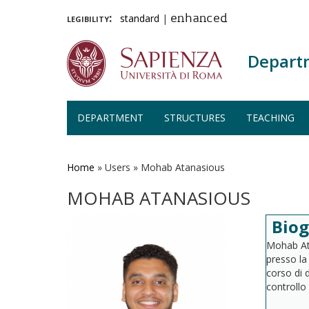
legibility:
standard
|
enhanced
Depart
DEPARTMENT
STRUCTURES
TEACHING
Skip
to
main
Home
»
Users
»
Mohab Atanasious
content
MOHAB ATANASIOUS
Bio
Mohab Ata
presso la
corso di 
controllo