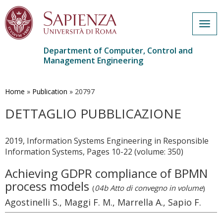
Togg
navig
Department of Computer, Control and
Management Engineering
Skip
to
main
Home
»
Publication
»
20797
content
DETTAGLIO PUBBLICAZIONE
2019, Information Systems Engineering in Responsible
Information Systems, Pages 10-22 (volume: 350)
Achieving GDPR compliance of BPMN
process models
(
04b Atto di convegno in volume
)
Agostinelli S., Maggi F. M., Marrella A., Sapio F.