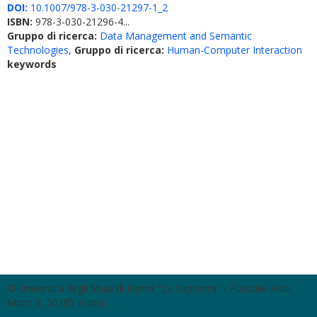
DOI:
10.1007/978-3-030-21297-1_2
ISBN:
978-3-030-21296-4...
Gruppo di ricerca:
Data Management and Semantic
Technologies
,
Gruppo di ricerca:
Human-Computer Interaction
keywords
© Università degli Studi di Roma "La Sapienza" - Piazzale Aldo
Moro 5, 00185 Roma