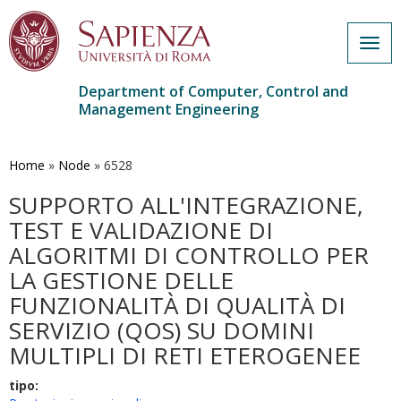
Togg
navig
Department of Computer, Control and
Management Engineering
Skip
to
main
Home
»
Node
»
6528
content
SUPPORTO ALL'INTEGRAZIONE,
TEST E VALIDAZIONE DI
ALGORITMI DI CONTROLLO PER
LA GESTIONE DELLE
FUNZIONALITÀ DI QUALITÀ DI
SERVIZIO (QOS) SU DOMINI
MULTIPLI DI RETI ETEROGENEE
tipo: