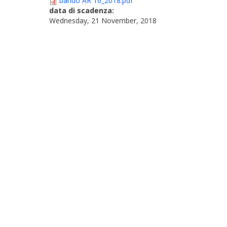
bando AR 16_2018.pdf
data di scadenza:
Wednesday, 21 November, 2018