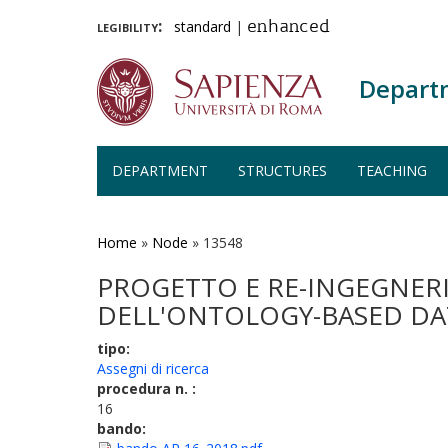
legibility:
standard
|
enhanced
Depart
DEPARTMENT
STRUCTURES
TEACHING
Skip
to
main
Home
»
Node
»
13548
content
PROGETTO E RE-INGEGNERIZ
DELL'ONTOLOGY-BASED DA
tipo:
Assegni di ricerca
procedura n. :
16
bando: