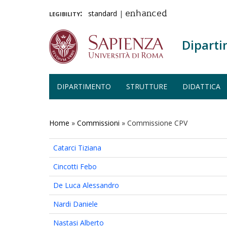
legibility:
standard
|
enhanced
Diparti
DIPARTIMENTO
STRUTTURE
DIDATTICA
Salta
al
contenuto
Home
»
Commissioni
»
Commissione CPV
principale
Catarci Tiziana
Cincotti Febo
De Luca Alessandro
Nardi Daniele
Nastasi Alberto